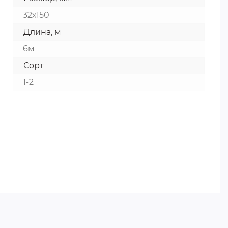
32х150
Длина, м
6м
Сорт
1-2